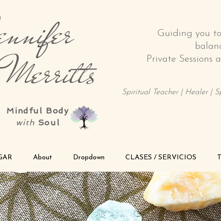
nnifer
Guiding you t
balan
rritts
Private Sessions
Spiritual Teacher | Healer | 
Mindful Body
with
Soul
GAR
About
Dropdown
CLASES / SERVICIOS