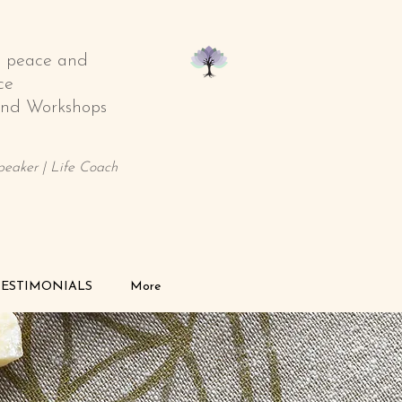
o peace and
ce
 and Workshops
Speaker | Life Coach
TESTIMONIALS
More