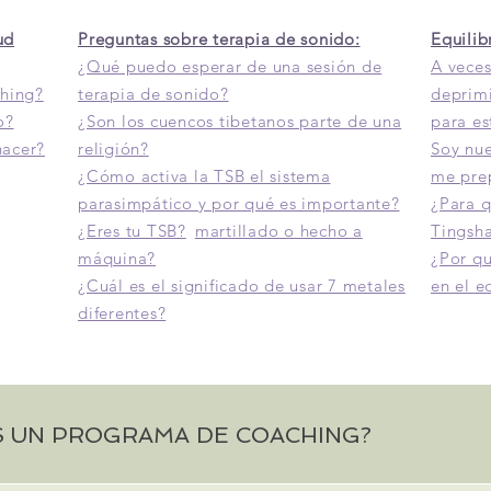
ud
Preguntas sobre terapia de sonido:
Equilib
¿Qué puedo esperar de una sesión de
A veces
hing?
terapia de sonido?
deprimi
o?
¿Son los cuencos tibetanos parte de una
para es
hacer?
religión?
Soy nue
¿Cómo activa la TSB el sistema
me pre
parasimpático y por qué es importante?
¿Para q
¿Eres tu TSB?
martillado o hecho a
Tingsh
máquina?
¿Por qu
¿Cuál es el significado de usar 7 metales
en el e
diferentes?
S UN PROGRAMA DE COACHING?