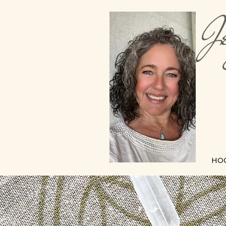
Je
Me
HO